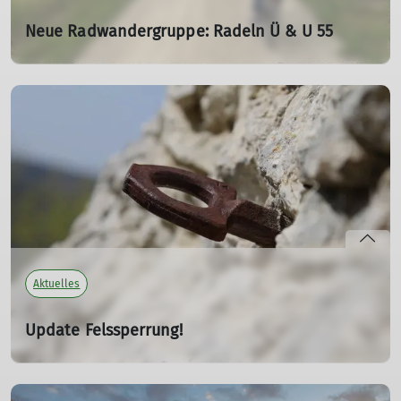
Neue Radwandergruppe: Radeln Ü & U 55
27.07.2026
Entspannt unterwegs – ohne Leistungsdruck, mit oder
ohne E-Bike und offen für alle Generationen.
mehr erfahren
Aktuelles
Update Felssperrung!
10.07.2026
AG Klettern Konstein: Die Dohlen am Dohlenfelsen sind