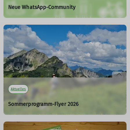
Neue WhatsApp-Community
Bleib immer auf dem neuesten Stand und verpasse keine
wichtigen Infos mehr!!
30.03.2026
Wir haben eine neue WhatsApp-Community gegründet,
über die wir dich schnell und unkompliziert über
kurzfristig freiwerdende oder noch verfügbare Plätze bei
unseren Touren informieren. Tritt einfach
hier
bei!
Aktuelles
mehr erfahren
Sommerprogramm-Flyer 2026
der DAV-Sektionen Ringsee und Ingolstadt
30.03.2026
Hier
findet ihr den aktuellen Flyer der beiden