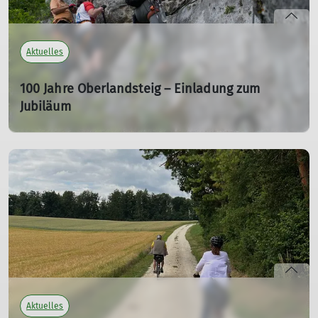
Aktuelles
100 Jahre Oberlandsteig – Einladung zum
Jubiläum
Herzliche Einladung zu unserem zweitägigen Event am
19. und 20. September rund um Geschichte, Natur und
Klettersport.
28.07.2026
mehr erfahren
Aktuelles