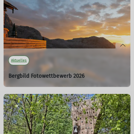
ausgeflogen. Die Sperrung ist aufgehoben. Aktuelle Infos
über Felssperrungen findet ihr
unter
felsinfo.alpenverein.de
mehr erfahren
Aktuelles
Bergbild Fotowettbewerb 2026
20.07.2026
Die DAV-Sektionen Ringsee & Ingolstadt laden euch
herzlich zum Bergbildwettbewerb 2026 ein! Weitere Infos
unter
dav-ringsee.de
mehr erfahren