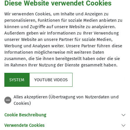
Diese Website verwendet Cookies
Kletterturm
Kurs
Mountainbike
Mountainbikegruppe
Wir verwenden Cookies, um Inhalte und Anzeigen zu
Riemannhaus
Sektion
Ski- und Hochtourengruppe
personalisieren, Funktionen für soziale Medien anbieten zu
Skihochtour
Skitour
Tour
Tourengruppe Bergfreunde
können und Zugriffe auf unsere Website zu analysieren.
Außerdem geben wir Informationen zu Ihrer Verwendung
Tourengruppe Konstein
Veranstaltung
Wandern
unserer Website an unsere Partner für soziale Medien,
Werbung und Analysen weiter. Unsere Partner führen diese
Wegearbeit
Informationen möglicherweise mit weiteren Daten
zusammen, die Sie ihnen bereitgestellt haben oder die sie
im Rahmen Ihrer Nutzung der Dienste gesammelt haben.
DAV-Service
SYSTEM
YOUTUBE VIDEOS
Sektion Ringsee
Alles akzeptieren (Übertragung von Nutzerdaten und
Cookies)
Unsere Partner
Cookie Beschreibung
Verwendete Cookies
Sektion Ingolstadt des Deutschen Alpenvereins e.V.