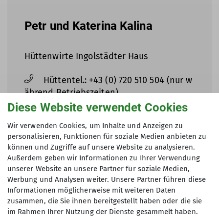
Petr und Katerina Kalina
Hüttenwirte Ingolstädter Haus
Hüttentel.: +43 (0) 720 510 504 (nur w
ährend Betriebszeiten)
Diese Website verwendet Cookies
Mobil: +43 (0) 670 199 0210 (während
Wir verwenden Cookies, um Inhalte und Anzeigen zu
Betriebszeiten nur WhatsApp)
personalisieren, Funktionen für soziale Medien anbieten zu
können und Zugriffe auf unsere Website zu analysieren.
info@ingolstaedterhaus.at
Außerdem geben wir Informationen zu Ihrer Verwendung
unserer Website an unsere Partner für soziale Medien,
Werbung und Analysen weiter. Unsere Partner führen diese
Informationen möglicherweise mit weiteren Daten
zusammen, die Sie ihnen bereitgestellt haben oder die sie
im Rahmen Ihrer Nutzung der Dienste gesammelt haben.