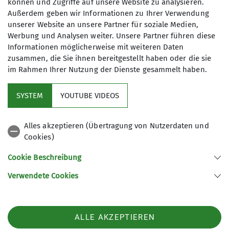
Eintritt frei. Wir freuen uns über eine Spende
können und Zugriffe auf unsere Website zu analysieren.
für die Nepalhilfe Beilngries.
Außerdem geben wir Informationen zu Ihrer Verwendung
unserer Website an unsere Partner für soziale Medien,
Werbung und Analysen weiter. Unsere Partner führen diese
Informationen möglicherweise mit weiteren Daten
zusammen, die Sie ihnen bereitgestellt haben oder die sie
im Rahmen Ihrer Nutzung der Dienste gesammelt haben.
DAV-Service
SYSTEM
YOUTUBE VIDEOS
Sektion Ringsee
Alles akzeptieren (Übertragung von Nutzerdaten und
Cookies)
Unsere Partner
Cookie Beschreibung
Verwendete Cookies
Sektion Ingolstadt des Deutschen Alpenvereins e.V.
Baggerweg 2
85051 Ingolstadt
ALLE AKZEPTIEREN
Telefon +4984188516120