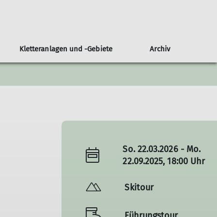
Kletteranlagen und -Gebiete
Archiv
untainbike
Ehrenamt
Veranstaltungen
Geschichte der Sektion
Klettergebiet Konstein
Partner
Hüttengruppe
Ski- und Hochtouren
Spenden
So. 22.03.2026 - Mo.
22.09.2025, 18:00 Uhr
Skitour
Führungstour