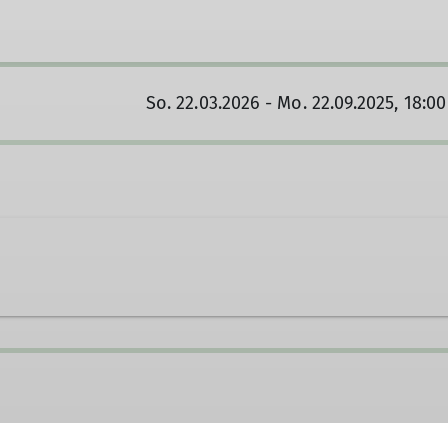
So. 22.03.2026 - Mo. 22.09.2025, 18:0
nd.graf@dav-ingolstadt.de
Ämter