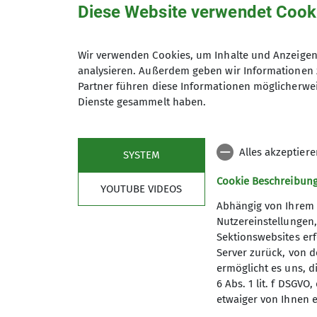
Diese Website verwendet Cook
Ski- und Hochtourengruppe
Trainer*in C Skibergsteigen
Tra
Wir verwenden Cookies, um Inhalte und Anzeigen 
Skitouren, Hochtouren, Bergstei
analysieren. Außerdem geben wir Informationen 
Partner führen diese Informationen möglicherwei
Dienste gesammelt haben.
Anmeldung
Details
Alles akzeptier
SYSTEM
Cookie Beschreibun
YOUTUBE VIDEOS
Abhängig von Ihrem 
Nutzereinstellungen
Sektionswebsites erf
Server zurück, von 
ermöglicht es uns, d
6 Abs. 1 lit. f DSGV
DAV-Service
Sekt
etwaiger von Ihnen e