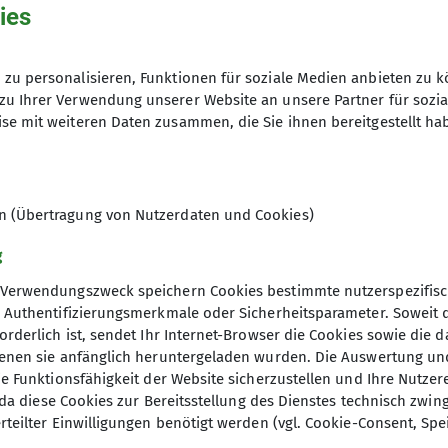
ies
iner*in B Alpinklettern
Ski- und Hochtourengruppe
zu personalisieren, Funktionen für soziale Medien anbieten zu k
gen
zu Ihrer Verwendung unserer Website an unsere Partner für sozi
se mit weiteren Daten zusammen, die Sie ihnen bereitgestellt ha
Per Email an
edmund.graf@dav-ingo
en (Übertragung von Nutzerdaten und Cookies)
g
Verwendungszweck speichern Cookies bestimmte nutzerspezifisc
, Authentifizierungsmerkmale oder Sicherheitsparameter. Soweit
orderlich ist, sendet Ihr Internet-Browser die Cookies sowie die 
denen sie anfänglich heruntergeladen wurden. Die Auswertung un
ie Funktionsfähigkeit der Website sicherzustellen und Ihre Nutzer
O, da diese Cookies zur Bereitsstellung des Dienstes technisch zw
ion Ringsee
Unsere Partner
rteilter Einwilligungen benötigt werden (vgl. Cookie-Consent, Spe