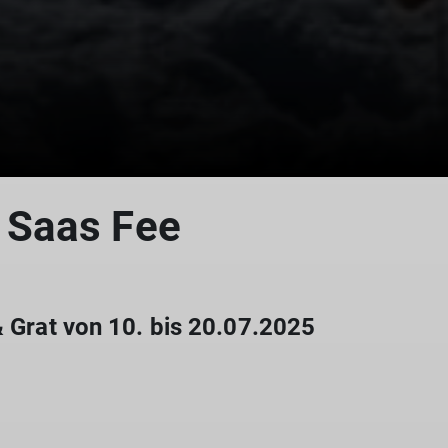
 Saas Fee
& Grat von 10. bis 20.07.2025
© DAV Ingolstadt /Edi Graf
© DAV Ingolstadt /Edi Graf
© DAV Ingolstadt /Edi Graf