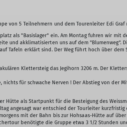
uppe von 5 Teilnehmern und dem Tourenleiter Edi Graf
latz als "Basislager" ein. Am Montag fuhren wir mit d
eite und akklimatisierten uns auf dem "Blumenweg". D
uf Tafeln erklärt sind. Der Weg führt hoch über dem S
kulären Klettersteig das Jegihorn 3206 m. Der Kletter
 nichts für schwache Nerven ! Der Abstieg von der Mi
er Hütte als Startpunkt für die Besteigung des Weiss
ltag angesagt war entschied der Tourleiter kurzfristig
ühmorgens mit der Bahn bis zur Hohsaas-Hütte auf übe
chertour benötigte die Gruppe etwa 3 1/2 Stunden und