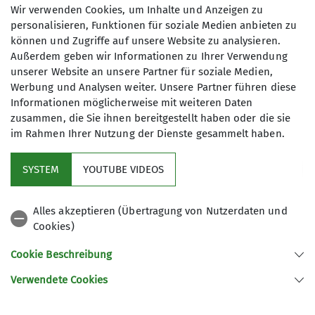
Wir verwenden Cookies, um Inhalte und Anzeigen zu
personalisieren, Funktionen für soziale Medien anbieten zu
können und Zugriffe auf unsere Website zu analysieren.
Außerdem geben wir Informationen zu Ihrer Verwendung
Am dritten und vorletzten Tag sind wir in südliche
unserer Website an unsere Partner für soziale Medien,
Richtung weglos zum Sommerwandferner
Werbung und Analysen weiter. Unsere Partner führen diese
Informationen möglicherweise mit weiteren Daten
aufgebrochen. Nach einer kurzen Einführung in
zusammen, die Sie ihnen bereitgestellt haben oder die sie
die Orientierung mit Karte und Kompass wollten
im Rahmen Ihrer Nutzung der Dienste gesammelt haben.
wir gemeinsam entscheiden, ob wir die Innere
Sommerwand (3122 m) besteigen oder am
SYSTEM
YOUTUBE VIDEOS
Sommerwandferner Steigeisen- und
Sicherungstechniken üben. Wir haben uns für
letzteres entschieden und sind im Blankeis des
Alles akzeptieren (Übertragung von Nutzerdaten und
aperen Gletschers voll auf unsere Kosten
Cookies)
gekommen. Beim Abstieg haben wir mögliche
Cookie Beschreibung
Gipfelziele für den letzten Tag ausgespäht.
Verwendete Cookies